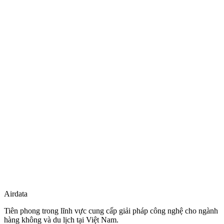
Sẵn sàng bứt phá doanh thu?
Tham gia mạng lưới đối tác của Airdata ngay hôm nay để trải
nghiệm hệ thống quản lý vé máy bay hàng đầu Việt Nam.
99%
Hài lòng
15s
Xử lý vé
0%
Phí ẩn
Đăng ký tư vấn miễn phí
Đối tác chiến lược của chúng tôi
Airdata
Previous slide
Next slide
Tiên phong trong lĩnh vực cung cấp giải pháp công nghệ cho ngành
hàng không và du lịch tại Việt Nam.