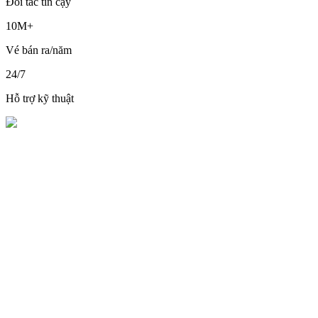
Đối tác tin cậy
10M+
Vé bán ra/năm
24/7
Hỗ trợ kỹ thuật
Kết nối thế giới qua
nền tảng công nghệ
Airdata không chỉ cung cấp phần mềm, chúng tôi mang đến giải
pháp chuyển đổi số toàn diện cho ngành hàng không. Với đội ngũ