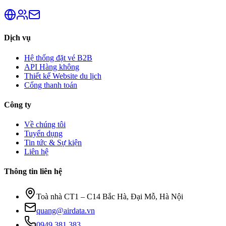
Dịch vụ
Hệ thống đặt vé B2B
API Hàng không
Thiết kế Website du lịch
Cổng thanh toán
Công ty
Về chúng tôi
Tuyển dụng
Tin tức & Sự kiện
Liên hệ
Thông tin liên hệ
Toà nhà CT1 – C14 Bắc Hà, Đại Mỗ, Hà Nội
quang@airdata.vn
0949 381 383